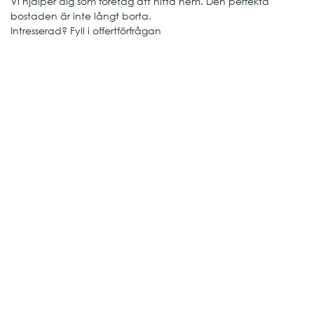
Vi hjälper dig som företag att hitta hem. Den perfekta
bostaden är inte långt borta.
Intresserad? Fyll i offertförfrågan
Bokningsförfrågan
Område*
Hur länge?*
Övrigt, t ex budget, tillträdesdatum, önskad möblering