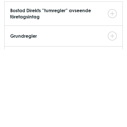
Bostad Direkts ”tumregler” avseende
företagsintag
Grundregler
Granskning av bolag
"Nyckeltal" att titta på vid bedömning av
företag
Vi godkänner generellt sett inte bolag om
något av nedanstående föreligger:
Klicka här för Trygghetskriterier i pdf-format