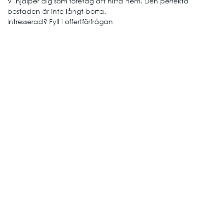
Vi hjälper dig som företag att hitta hem. Den perfekta
bostaden är inte långt borta.
Intresserad? Fyll i offertförfrågan
Bokningsförfrågan
Område*
Hur länge?*
Övrigt, t ex budget, tillträdesdatum, önskad möblering